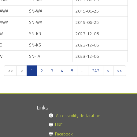
AWA
SN-WA
2015-06-25
AWA
SN-WA
2015-06-25
W
SN-KR
2023-12-06
O
SN-KS
2023-12-06
W
SN-TA
2023-12-06
<<
<
1
2
3
4
5
…
343
>
>>
Links
Accessibility declaration
UKE
Facebook