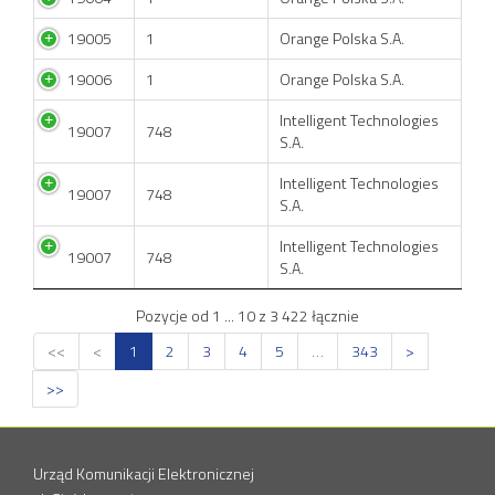
19005
1
Orange Polska S.A.
19006
1
Orange Polska S.A.
Intelligent Technologies
19007
748
S.A.
Intelligent Technologies
19007
748
S.A.
Intelligent Technologies
19007
748
S.A.
Pozycje od 1 ... 10 z 3 422 łącznie
<<
<
1
2
3
4
5
…
343
>
>>
Urząd Komunikacji Elektronicznej