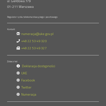
ul. Giełdowa 7/9
01-211 Warszawa
Regulator rynku telekomunikacyjnego i pocztowego
Kontakt
numeracja@uke.gov.pl
+48 22 53 49 320
+48 22 53 49 327
Zobacz też
Deklaracja dostępności
UKE
Facebook
Twitter
Numeracja