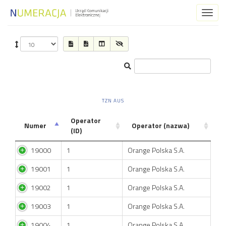
Toggl
naviga
TZN AUS
Operator
Numer
Operator (nazwa)
(ID)
19000
1
Orange Polska S.A.
19001
1
Orange Polska S.A.
19002
1
Orange Polska S.A.
19003
1
Orange Polska S.A.
19004
1
Orange Polska S.A.