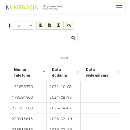
Toggl
naviga
ORVC
Numer
Data
Data
telefonu
dodania
wykreślenia
134655750
2024-10-08
178591400
2024-08-13
221851000
2025-04-07
223815615
2025-02-10
223815815
2025-02-10