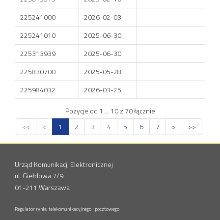
225241000
2026-02-03
225241010
2025-06-30
225313939
2025-06-30
225830700
2025-05-28
225984032
2026-03-25
Pozycje od 1 ... 10 z 70 łącznie
<<
<
1
2
3
4
5
6
7
>
>>
Urząd Komunikacji Elektronicznej
ul. Giełdowa 7/9
01-211 Warszawa
Regulator rynku telekomunikacyjnego i pocztowego