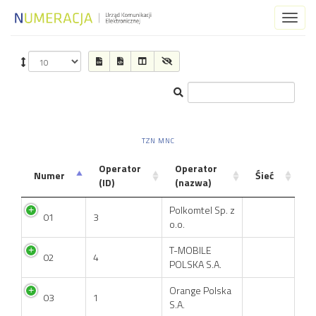
Toggl
naviga
TZN MNC
Operator
Operator
Numer
Śieć
(ID)
(nazwa)
Polkomtel Sp. z
01
3
o.o.
T-MOBILE
02
4
POLSKA S.A.
Orange Polska
03
1
S.A.