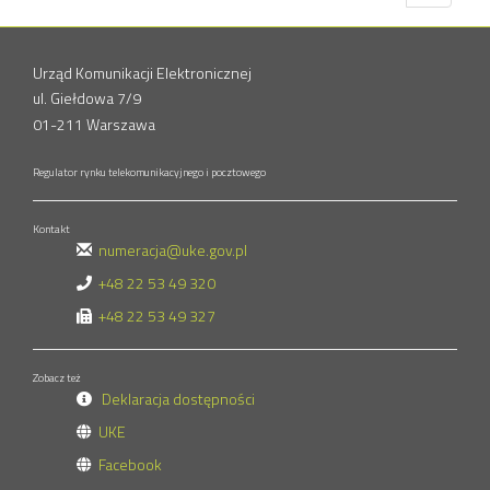
Urząd Komunikacji Elektronicznej
ul. Giełdowa 7/9
01-211 Warszawa
Regulator rynku telekomunikacyjnego i pocztowego
Kontakt
numeracja@uke.gov.pl
+48 22 53 49 320
+48 22 53 49 327
Zobacz też
Deklaracja dostępności
UKE
Facebook