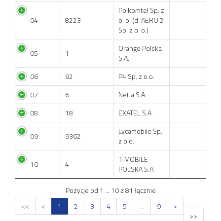
Polkomtel Sp. z
04
8223
o. o. (d. AERO 2
Sp. z o. o.)
Orange Polska
05
1
S.A.
06
92
P4 Sp. z o.o.
07
6
Netia S.A.
08
18
EXATEL S.A.
Lycamobile Sp.
09
9362
z o.o.
T-MOBILE
10
4
POLSKA S.A.
Pozycje od 1 ... 10 z 81 łącznie
<<
<
1
2
3
4
5
…
9
>
>>