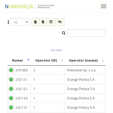
Toggl
naviga
TZN NDSI
Numer
Operator (ID)
Operator (nazwa)
201069
3
Polkomtel Sp. z o.o.
202121
1
Orange Polska S.A.
202122
1
Orange Polska S.A.
202130
1
Orange Polska S.A.
202131
1
Orange Polska S.A.