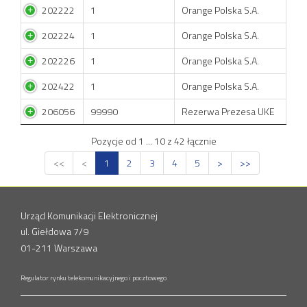
202222
1
Orange Polska S.A.
202224
1
Orange Polska S.A.
202226
1
Orange Polska S.A.
202422
1
Orange Polska S.A.
206056
99990
Rezerwa Prezesa UKE
Pozycje od 1 ... 10 z 42 łącznie
<<
<
1
2
3
4
5
>
>>
Urząd Komunikacji Elektronicznej
ul. Giełdowa 7/9
01-211 Warszawa
Regulator rynku telekomunikacyjnego i pocztowego