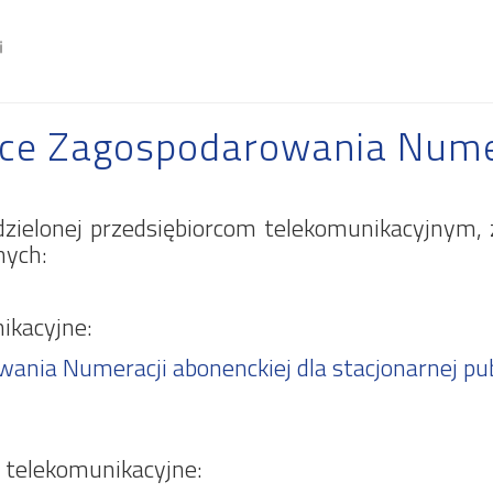
ice Zagospodarowania Nume
dzielonej przedsiębiorcom telekomunikacyjnym,
nych:
ikacyjne:
nia Numeracji abonenckiej dla stacjonarnej publ
 telekomunikacyjne: