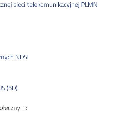
znej sieci telekomunikacyjnej PLMN
znych NDSI
US (5D)
połecznym: