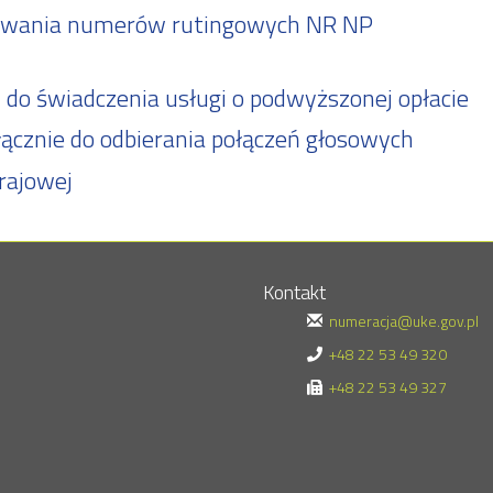
rowania numerów rutingowych NR NP
o świadczenia usługi o podwyższonej opłacie
znie do odbierania połączeń głosowych
rajowej
Kontakt
numeracja@uke.gov.pl
+48 22 53 49 320
+48 22 53 49 327