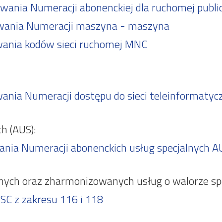
ania Numeracji abonenckiej dla ruchomej public
wania Numeracji maszyna - maszyna
wania kodów sieci ruchomej MNC
ania Numeracji dostępu do sieci teleinformatyc
h (AUS):
nia Numeracji abonenckich usług specjalnych A
lnych oraz zharmonizowanych usług o walorze s
SC z zakresu 116 i 118